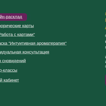
йн-расклад
орические карты
Работа с картами"
аска "Интуитивная ароматерапия"
идуальная консультация
р сновидений
р-классы
й кабинет