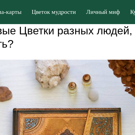
а-карты
Цветок мудрости
Личный миф
К
ые Цветки разных людей, 
ть?