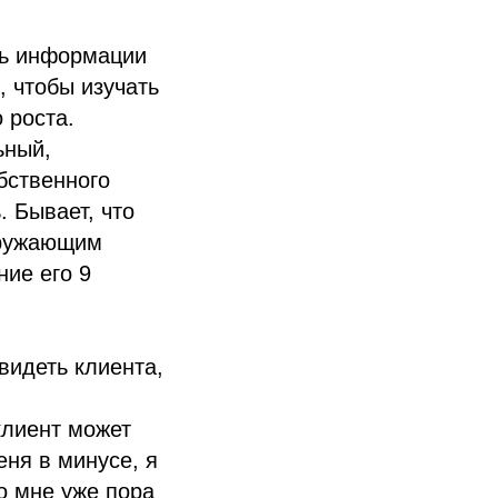
ть информации
, чтобы изучать
 роста.
ьный,
бственного
. Бывает, что
кружающим
ние его 9
видеть клиента,
клиент может
еня в минусе, я
о мне уже пора