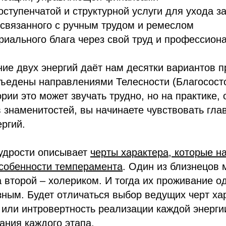
оступенчатой и структурной услуги для ухода з
 связанного с ручным трудом и ремеслом
риального блага через свой труд и профессион
ние двух энергий даёт нам десятки вариантов 
бъедены направлениями Телесности (Благосост
ории это может звучать трудно, но на практике,
 знаменитостей, вы начинаете чувствовать гла
ргий.
мудрости описывает
черты характера, которые н
особенности темперамента
. Один из близнецов 
 второй – холериком. И тогда их проживание од
зным. Будет отличаться выбор ведущих черт ха
 или интровертность реализации каждой энергии
ания каждого этапа.