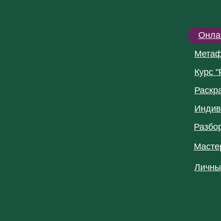
Онла
Метаф
Курс "
Раскр
Индив
Разбо
Масте
Личны