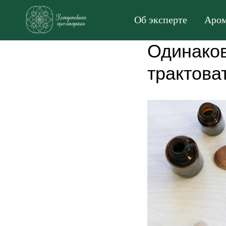
Об эксперте
Аром
Одинаков
трактова