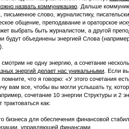
можно назвать коммуникацию
. Дальше коммуни
о, письменное слово, журналистику, писательски
ское общение, преподавание и ораторское иску
жет выбрать быть журналистом, а другой преп
ни будут объединены энергией Слова (например
).
 смотрим не одну энергию, а сочетание нескол
зных энергий делает нас уникальными
. Если в
 помните, что я говорю: «У этого сочетания ест
вучу вам все, чтобы вы могли услышать ту, кото
апример, сочетание 10 энергии Структуры и 2 э
т трактоваться как:
го бизнеса для обеспечения финансовой стаби
анизации, управляющей финансами