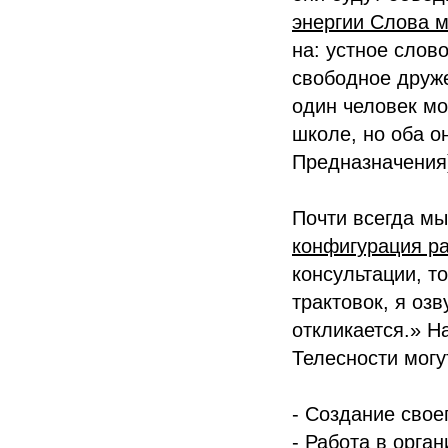
энергии Слова 
на: устное слов
свободное друже
один человек мо
школе, но оба о
Предназначения
Почти всегда мы
конфигурация ра
консультации, то
трактовок, я оз
откликается.» Н
Телесности могу
- Создание свое
- Работа в орг