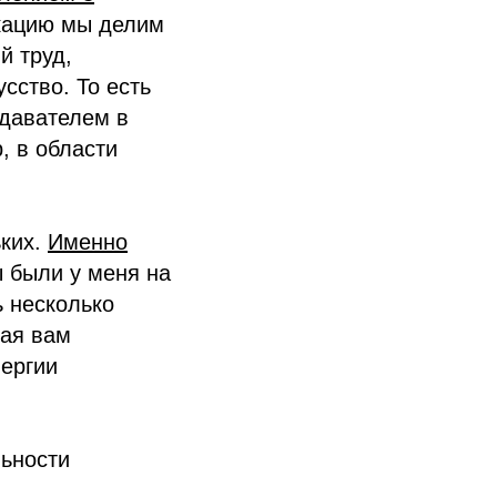
кацию мы делим
й труд,
сство. То есть
одавателем в
, в области
ьких.
Именно
ы были у меня на
ь несколько
рая вам
нергии
льности