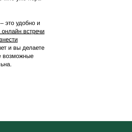
– это удобно и
ь онлайн встречи
 внести
нет и вы делаете
е возможные
льна.