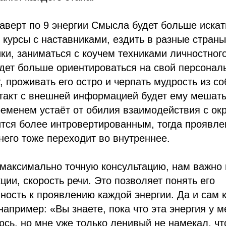
аверт по 9 энергии Смысла будет больше иска
 курсы с наставниками, ездить в разные страны
ки, заниматься с коучем техниками личностного
дет больше ориентироваться на свой персонал
, проживать его остро и черпать мудрость из со
нтакт с внешней информацией будет ему мешать
ременем устаёт от обилия взаимодействия с о
тся более интровертированным, тогда проявле
него тоже переходит во внутреннее.
максимально точную консультацию, нам важно 
ции, скорость речи. Это позволяет понять его
ость к проявлению каждой энергии. Да и сам 
например: «Вы знаете, пока что эта энергия у м
юсь, но мне уже только ленивый не намекал, чт