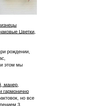
лизнецы
инаковые Цветки,
при рождении,
ас,
ри этом мы
, манер,
 и гармонично
актовок, но все
лением 3