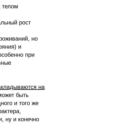
а телом
альный рост
проживаний, но
ояния) и
 особенно при
вные
акладываются на
может быть
ного и того же
рактера,
, ну и конечно