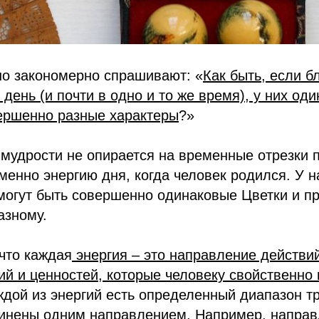
о закономерно спрашивают: «
Как быть, если б
 день (и почти в одно и то же время), у них од
вершенно разные характеры
?»
мудрости не опирается на временные отрезки 
менно энергию дня, когда человек родился. У н
могут быть совершенно одинаковые Цветки и п
азному.
 что каждая
энергия – это направление действий
ий и ценностей, которые человеку свойственно
аждой из энергий есть определенный диапазон тр
динены одним направлением. Например,
направ