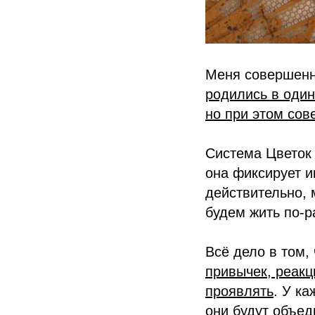
Меня совершенн
родились в один
но при этом со
Система Цветок 
она фиксирует и
действительно, 
будем жить по-р
Всё дело в том,
привычек, реакц
проявлять
. У к
они будут объе