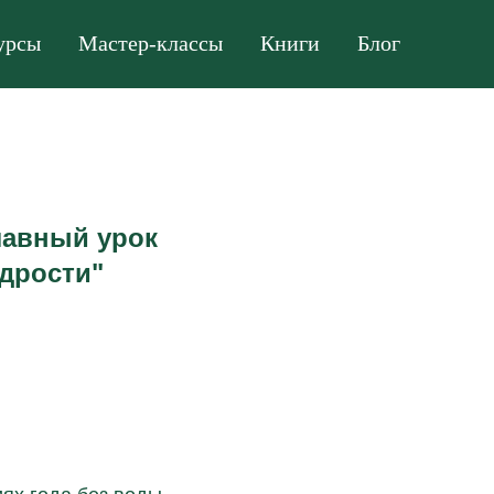
урсы
Мастер-классы
Книги
Блог
лавный урок
удрости"