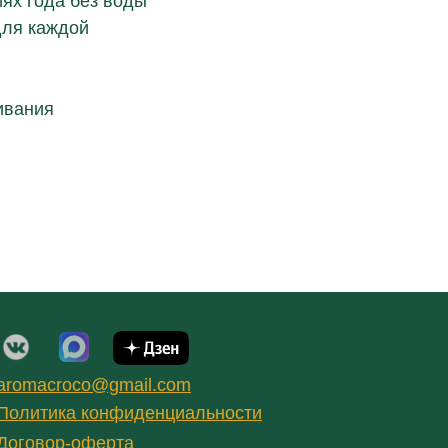
ях года без воды
для каждой
ивания
aromacroco@gmail.com
Политика конфиденциальности
Договор-оферта