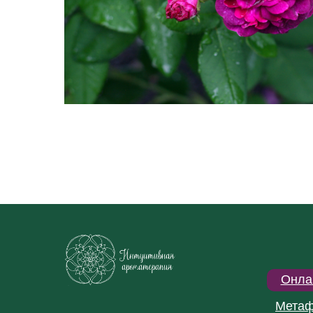
Онла
Метаф